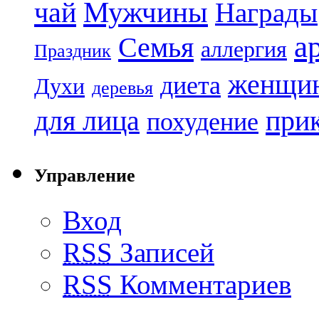
чай
Мужчины
Награды
а
Семья
аллергия
Праздник
женщи
диета
Духи
деревья
при
для лица
похудение
Управление
Вход
RSS
Записей
RSS
Комментариев