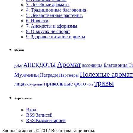
3. Лечебные ароматы
4. Традиционные благовония
5. Лекарственные растения.
6. Новости
7. Анекдоты и афоризмы
8. О вкусах не спорят
9. Здоровое питание и диеты
Метки
Аромат
АНЕКДОТЫ
Благовония Т
joke
БССОННИЦА
Полезные арома
Мужчины
Награды
Партнеры
травы
прикольные фото
лица
похудение
тест
Управление
Вход
RSS
Записей
RSS
Комментариев
Здоровая жизнь © 2012 Все права защищены.