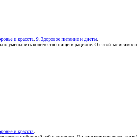
оровье и красота
,
9. Здоровое питание и диеты
.
ельно уменьшить количество пищи в рационе. От этой зависимос
оровье и красота
.
читается имбирный чай с лимоном. Он снимает усталость, зимой