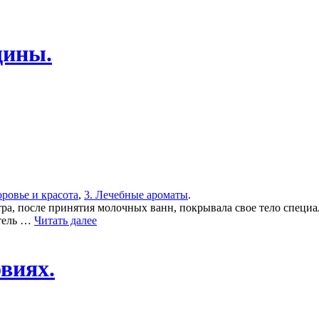
щины.
оровье и красота
,
3. Лечебные ароматы
.
а, после принятия молочных ванн, покрывала свое тело специа
атель …
Читать далее
виях.